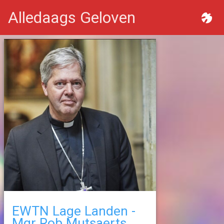
Alledaags Geloven
EWTN Lage Landen -
Mgr Rob Mutsaerts