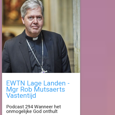
EWTN Lage Landen -
Mgr Rob Mutsaerts
Vastentijd
Podcast 294 Wanneer het
onmogelijke God onthult