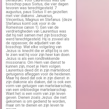
benadrukt. Voor Laurentius was die
bisschop paus Sixtus, die vier dagen
tevoren was terechtgesteld: 7
augustus, paus Sixtus II en gezellen:
met vier diakens: Januarius,
Vincentius, Magnus en Stefanus. (deze
Stefanus komt ook voor in de
Romeinse canon 1). Een van de
verdrietigheden van Laurentius was
dat hij niet samen met zijn bisschop
werd terechtgesteld. Hij is zoveel als
de oppasser, de adjudant van de
bisschop. Wat elke volgeling van
Jezus is: knecht die er altijd bij is om
te zien wat hij voor zijn heer kan doen.
Jezus is als een rondtrekkende
missionaris. Om Hem van dienst te
kunnen zijn, moet je Hem volgen.
Laurentius deed dit in zijn marteldood:
getuigenis afleggen voor de heidenen.
Maar hij deed dat ook in zijn dienst: in
zijn diakonie als diaken, dat is ook een
vorm van getuigen van martelaarschap,
van een onbloedige martelaarschap.
Want het is een vorm van zijn leven
geven. Dienen zoals Jezus: die niet
gekomen is om gediend te worden,
maar om te dienen en zijn leven te