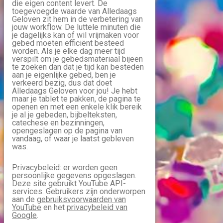
die eigen content levert. De
toegevoegde waarde van Alledaags
Geloven zit hem in de verbetering van
jouw workflow. De luttele minuten die
je dagelijks kan of wil vrijmaken voor
gebed moeten efficiënt besteed
worden. Als je elke dag meer tijd
verspilt om je gebedsmateriaal bijeen
te zoeken dan dat je tijd kan besteden
aan je eigenlijke gebed, ben je
verkeerd bezig, dus dat doet
Alledaags Geloven voor jou! Je hebt
maar je tablet te pakken, de pagina te
openen en met een enkele klik bereik
je al je gebeden, bijbelteksten,
catechese en bezinningen,
opengeslagen op de pagina van
vandaag, of waar je laatst gebleven
was.
Privacybeleid: er worden geen
persoonlijke gegevens opgeslagen.
Deze site gebruikt YouTube API-
services. Gebruikers zijn onderworpen
aan de
gebruiksvoorwaarden van
YouTube
en het
privacybeleid van
Google
.