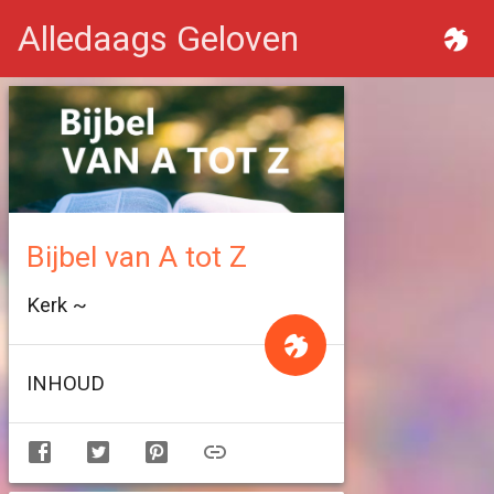
Alledaags Geloven
Bijbel van A tot Z
Kerk ~
INHOUD