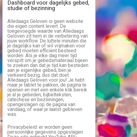
Dashboard voor dagelijks gebed,
studie of bezinning
Alledaags Geloven is geen website
die eigen content levert. De
toegevoegde waarde van Alledaags
Geloven zit hem in de verbetering van
jouw workflow. De luttele minuten die
je dagelijks kan of wil vrijmaken voor
gebed moeten efficiënt besteed
worden. Als je elke dag meer tijd
verspilt om je gebedsmateriaal bijeen
te zoeken dan dat je tijd kan besteden
aan je eigenlijke gebed, ben je
verkeerd bezig, dus dat doet
Alledaags Geloven voor jou! Je hebt
maar je tablet te pakken, de pagina te
openen en met een enkele klik bereik
je al je gebeden, bijbelteksten,
catechese en bezinningen,
opengeslagen op de pagina van
vandaag, of waar je laatst gebleven
was.
Privacybeleid: er worden geen
persoonlijke gegevens opgeslagen.
Deze site gebruikt YouTube API-