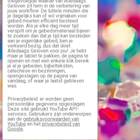
toegevoegde waarde van Alledaags
Geloven zit hem in de verbetering van
jouw workflow. De luttele minuten die
je dagelijks kan of wil vrijmaken voor
gebed moeten efficiënt besteed
worden. Als je elke dag meer tijd
verspilt om je gebedsmateriaal bijeen
te zoeken dan dat je tijd kan besteden
aan je eigenlijke gebed, ben je
verkeerd bezig, dus dat doet
Alledaags Geloven voor jou! Je hebt
maar je tablet te pakken, de pagina te
openen en met een enkele klik bereik
je al je gebeden, bijbelteksten,
catechese en bezinningen,
opengeslagen op de pagina van
vandaag, of waar je laatst gebleven
was.
Privacybeleid: er worden geen
persoonlijke gegevens opgeslagen.
Deze site gebruikt YouTube API-
services. Gebruikers zijn onderworpen
aan de
gebruiksvoorwaarden van
YouTube
en het
privacybeleid van
Google
.