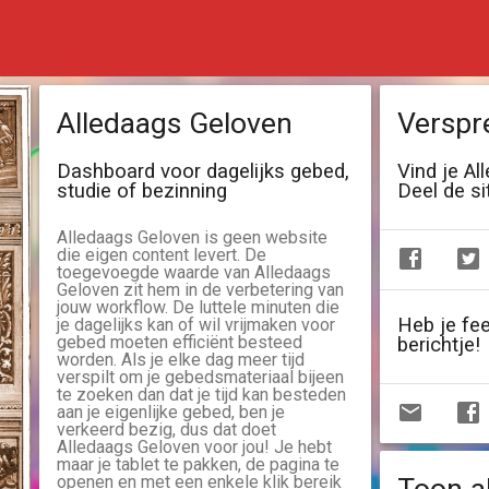
Alledaags Geloven
Verspr
Dashboard voor dagelijks gebed,
Vind je Al
studie of bezinning
Deel de si
Alledaags Geloven is geen website
die eigen content levert. De
toegevoegde waarde van Alledaags
Geloven zit hem in de verbetering van
jouw workflow. De luttele minuten die
Heb je fe
je dagelijks kan of wil vrijmaken voor
gebed moeten efficiënt besteed
berichtje!
worden. Als je elke dag meer tijd
verspilt om je gebedsmateriaal bijeen
te zoeken dan dat je tijd kan besteden
aan je eigenlijke gebed, ben je
verkeerd bezig, dus dat doet
Alledaags Geloven voor jou! Je hebt
maar je tablet te pakken, de pagina te
openen en met een enkele klik bereik