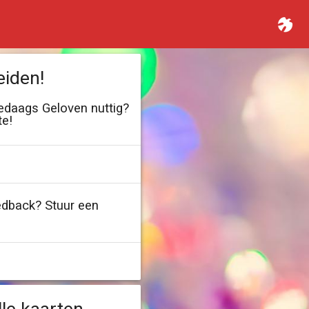
eiden!
ledaags Geloven nuttig?
te!
edback? Stuur een