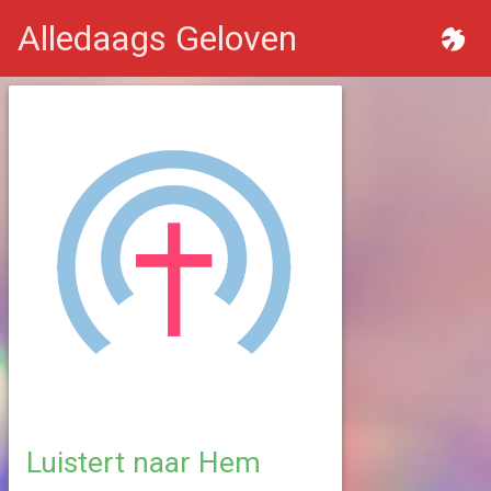
Alledaags Geloven
Luistert naar Hem