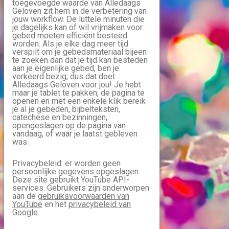
toegevoegde waarde van Alledaags
Geloven zit hem in de verbetering van
jouw workflow. De luttele minuten die
je dagelijks kan of wil vrijmaken voor
gebed moeten efficiënt besteed
worden. Als je elke dag meer tijd
verspilt om je gebedsmateriaal bijeen
te zoeken dan dat je tijd kan besteden
aan je eigenlijke gebed, ben je
verkeerd bezig, dus dat doet
Alledaags Geloven voor jou! Je hebt
maar je tablet te pakken, de pagina te
openen en met een enkele klik bereik
je al je gebeden, bijbelteksten,
catechese en bezinningen,
opengeslagen op de pagina van
vandaag, of waar je laatst gebleven
was.
Privacybeleid: er worden geen
persoonlijke gegevens opgeslagen.
Deze site gebruikt YouTube API-
services. Gebruikers zijn onderworpen
aan de
gebruiksvoorwaarden van
YouTube
en het
privacybeleid van
Google
.