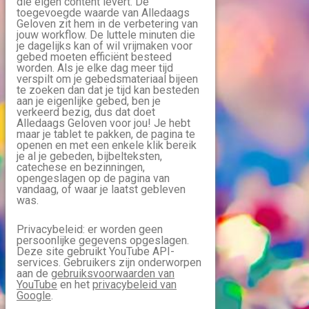
die eigen content levert. De
toegevoegde waarde van Alledaags
Geloven zit hem in de verbetering van
jouw workflow. De luttele minuten die
je dagelijks kan of wil vrijmaken voor
gebed moeten efficiënt besteed
worden. Als je elke dag meer tijd
verspilt om je gebedsmateriaal bijeen
te zoeken dan dat je tijd kan besteden
aan je eigenlijke gebed, ben je
verkeerd bezig, dus dat doet
Alledaags Geloven voor jou! Je hebt
maar je tablet te pakken, de pagina te
openen en met een enkele klik bereik
je al je gebeden, bijbelteksten,
catechese en bezinningen,
opengeslagen op de pagina van
vandaag, of waar je laatst gebleven
was.
Privacybeleid: er worden geen
persoonlijke gegevens opgeslagen.
Deze site gebruikt YouTube API-
services. Gebruikers zijn onderworpen
aan de
gebruiksvoorwaarden van
YouTube
en het
privacybeleid van
Google
.