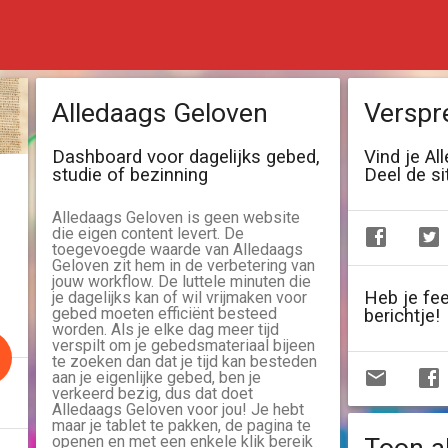
Alledaags Geloven
Verspr
Dashboard voor dagelijks gebed,
Vind je Al
studie of bezinning
Deel de si
Alledaags Geloven is geen website
die eigen content levert. De
toegevoegde waarde van Alledaags
Geloven zit hem in de verbetering van
jouw workflow. De luttele minuten die
Heb je fe
je dagelijks kan of wil vrijmaken voor
gebed moeten efficiënt besteed
berichtje!
worden. Als je elke dag meer tijd
verspilt om je gebedsmateriaal bijeen
te zoeken dan dat je tijd kan besteden
aan je eigenlijke gebed, ben je
verkeerd bezig, dus dat doet
Alledaags Geloven voor jou! Je hebt
maar je tablet te pakken, de pagina te
openen en met een enkele klik bereik