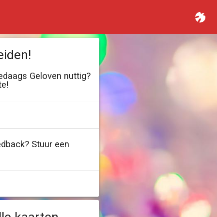
eiden!
ledaags Geloven nuttig?
te!
edback? Stuur een