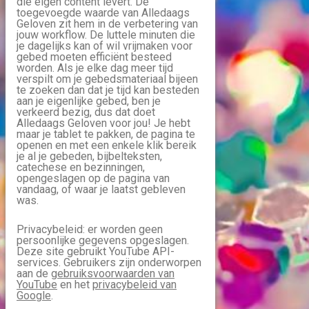
die eigen content levert. De
toegevoegde waarde van Alledaags
Geloven zit hem in de verbetering van
jouw workflow. De luttele minuten die
je dagelijks kan of wil vrijmaken voor
gebed moeten efficiënt besteed
worden. Als je elke dag meer tijd
verspilt om je gebedsmateriaal bijeen
te zoeken dan dat je tijd kan besteden
aan je eigenlijke gebed, ben je
verkeerd bezig, dus dat doet
Alledaags Geloven voor jou! Je hebt
maar je tablet te pakken, de pagina te
openen en met een enkele klik bereik
je al je gebeden, bijbelteksten,
catechese en bezinningen,
opengeslagen op de pagina van
vandaag, of waar je laatst gebleven
was.
Privacybeleid: er worden geen
persoonlijke gegevens opgeslagen.
Deze site gebruikt YouTube API-
services. Gebruikers zijn onderworpen
aan de
gebruiksvoorwaarden van
YouTube
en het
privacybeleid van
Google
.