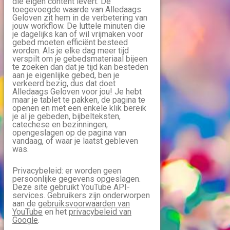
die eigen content levert. De
toegevoegde waarde van Alledaags
Geloven zit hem in de verbetering van
jouw workflow. De luttele minuten die
je dagelijks kan of wil vrijmaken voor
gebed moeten efficiënt besteed
worden. Als je elke dag meer tijd
verspilt om je gebedsmateriaal bijeen
te zoeken dan dat je tijd kan besteden
aan je eigenlijke gebed, ben je
verkeerd bezig, dus dat doet
Alledaags Geloven voor jou! Je hebt
maar je tablet te pakken, de pagina te
openen en met een enkele klik bereik
je al je gebeden, bijbelteksten,
catechese en bezinningen,
opengeslagen op de pagina van
vandaag, of waar je laatst gebleven
was.
Privacybeleid: er worden geen
persoonlijke gegevens opgeslagen.
Deze site gebruikt YouTube API-
services. Gebruikers zijn onderworpen
aan de
gebruiksvoorwaarden van
YouTube
en het
privacybeleid van
Google
.