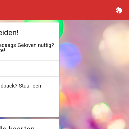
eiden!
ledaags Geloven nuttig?
te!
edback? Stuur een