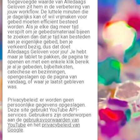
toegevoegde waarde van Alledaags
Geloven zit hem in de verbetering van
jouw workflow. De luttele minuten die
je dagelijks kan of wil vrijmaken voor
gebed moeten efficiënt besteed
worden. Als je elke dag meer tijd
verspilt om je gebedsmateriaal bijeen
te zoeken dan dat je tijd kan besteden
aan je eigenlijke gebed, ben je
verkeerd bezig, dus dat doet
Alledaags Geloven voor jou! Je hebt
maar je tablet te pakken, de pagina te
openen en met een enkele klik bereik
je al je gebeden, bijbelteksten,
catechese en bezinningen,
opengeslagen op de pagina van
vandaag, of waar je laatst gebleven
was.
Privacybeleid: er worden geen
persoonlijke gegevens opgeslagen.
Deze site gebruikt YouTube API-
services. Gebruikers zijn onderworpen
aan de
gebruiksvoorwaarden van
YouTube
en het
privacybeleid van
Google
.