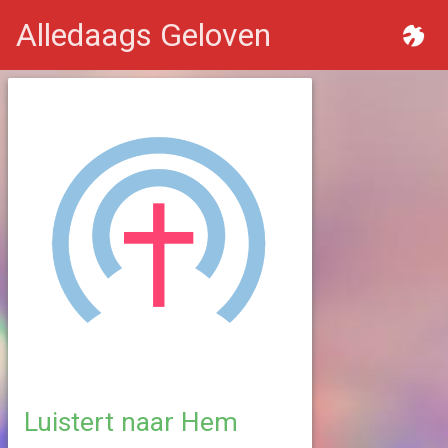
Alledaags Geloven
Luistert naar Hem