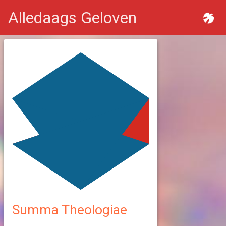
Alledaags Geloven
Summa Theologiae