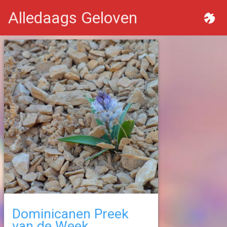
Alledaags Geloven
Dominicanen Preek
van de Week