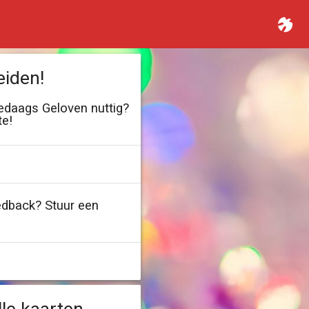
eiden!
ledaags Geloven nuttig?
te!
edback? Stuur een