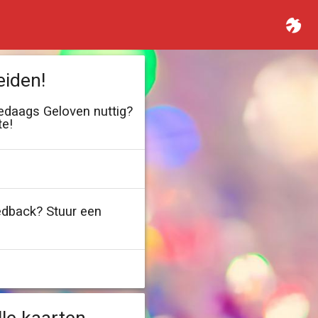
eiden!
ledaags Geloven nuttig?
te!
edback? Stuur een