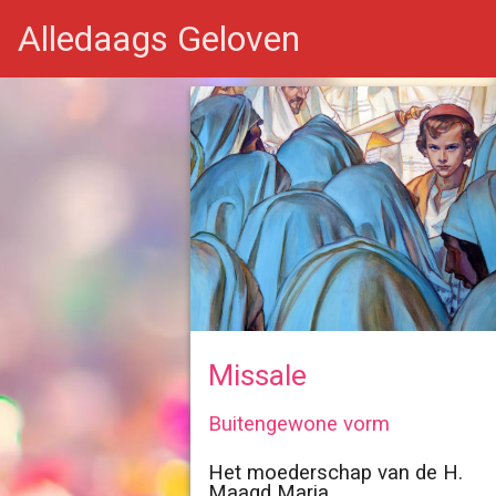
Alledaags Geloven
Missale
Buitengewone vorm
Het moederschap van de H.
Maagd Maria