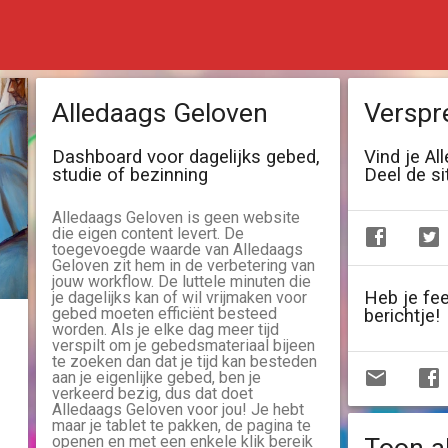
Alledaags Geloven
Verspr
Dashboard voor dagelijks gebed,
Vind je Al
studie of bezinning
Deel de si
Alledaags Geloven is geen website
die eigen content levert. De
toegevoegde waarde van Alledaags
Geloven zit hem in de verbetering van
jouw workflow. De luttele minuten die
Heb je fe
je dagelijks kan of wil vrijmaken voor
gebed moeten efficiënt besteed
berichtje!
worden. Als je elke dag meer tijd
verspilt om je gebedsmateriaal bijeen
te zoeken dan dat je tijd kan besteden
aan je eigenlijke gebed, ben je
verkeerd bezig, dus dat doet
Alledaags Geloven voor jou! Je hebt
maar je tablet te pakken, de pagina te
openen en met een enkele klik bereik