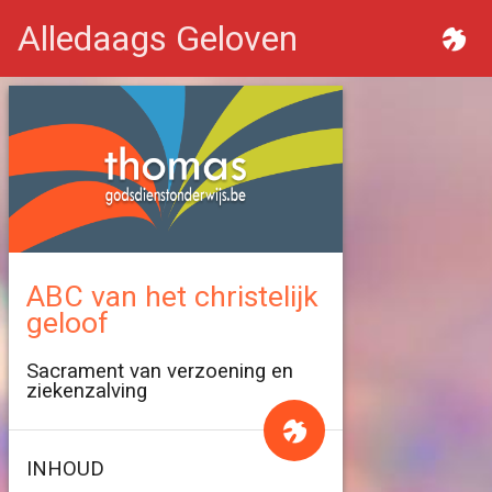
Alledaags Geloven
ABC van het christelijk
geloof
Sacrament van verzoening en
ziekenzalving
INHOUD