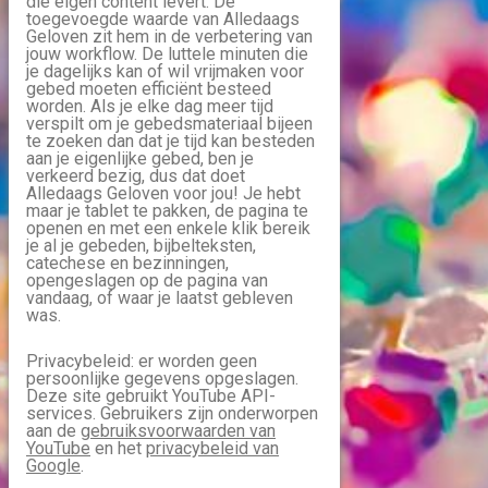
die eigen content levert. De
toegevoegde waarde van Alledaags
Geloven zit hem in de verbetering van
jouw workflow. De luttele minuten die
je dagelijks kan of wil vrijmaken voor
gebed moeten efficiënt besteed
worden. Als je elke dag meer tijd
verspilt om je gebedsmateriaal bijeen
te zoeken dan dat je tijd kan besteden
aan je eigenlijke gebed, ben je
verkeerd bezig, dus dat doet
Alledaags Geloven voor jou! Je hebt
maar je tablet te pakken, de pagina te
openen en met een enkele klik bereik
je al je gebeden, bijbelteksten,
catechese en bezinningen,
opengeslagen op de pagina van
vandaag, of waar je laatst gebleven
was.
Privacybeleid: er worden geen
persoonlijke gegevens opgeslagen.
Deze site gebruikt YouTube API-
services. Gebruikers zijn onderworpen
aan de
gebruiksvoorwaarden van
YouTube
en het
privacybeleid van
Google
.