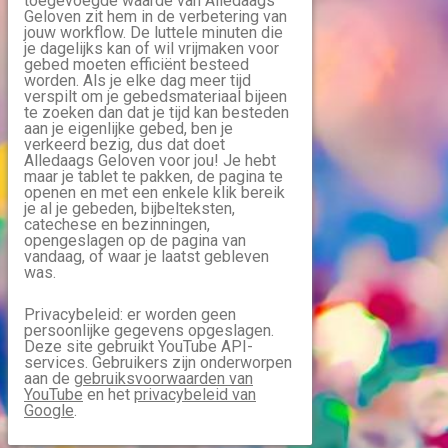
toegevoegde waarde van Alledaags
Geloven zit hem in de verbetering van
jouw workflow. De luttele minuten die
je dagelijks kan of wil vrijmaken voor
gebed moeten efficiënt besteed
worden. Als je elke dag meer tijd
verspilt om je gebedsmateriaal bijeen
te zoeken dan dat je tijd kan besteden
aan je eigenlijke gebed, ben je
verkeerd bezig, dus dat doet
Alledaags Geloven voor jou! Je hebt
maar je tablet te pakken, de pagina te
openen en met een enkele klik bereik
je al je gebeden, bijbelteksten,
catechese en bezinningen,
opengeslagen op de pagina van
vandaag, of waar je laatst gebleven
was.
Privacybeleid: er worden geen
persoonlijke gegevens opgeslagen.
Deze site gebruikt YouTube API-
services. Gebruikers zijn onderworpen
aan de
gebruiksvoorwaarden van
YouTube
en het
privacybeleid van
Google
.