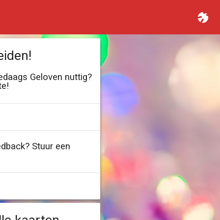
eiden!
ledaags Geloven nuttig?
te!
edback? Stuur een