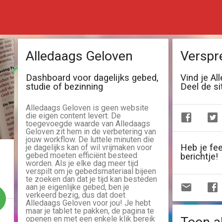
Alledaags Geloven
Verspr
Dashboard voor dagelijks gebed,
Vind je Al
studie of bezinning
Deel de si
Alledaags Geloven is geen website
die eigen content levert. De
toegevoegde waarde van Alledaags
Geloven zit hem in de verbetering van
jouw workflow. De luttele minuten die
Heb je fe
je dagelijks kan of wil vrijmaken voor
gebed moeten efficiënt besteed
berichtje!
worden. Als je elke dag meer tijd
verspilt om je gebedsmateriaal bijeen
te zoeken dan dat je tijd kan besteden
aan je eigenlijke gebed, ben je
verkeerd bezig, dus dat doet
Alledaags Geloven voor jou! Je hebt
maar je tablet te pakken, de pagina te
openen en met een enkele klik bereik