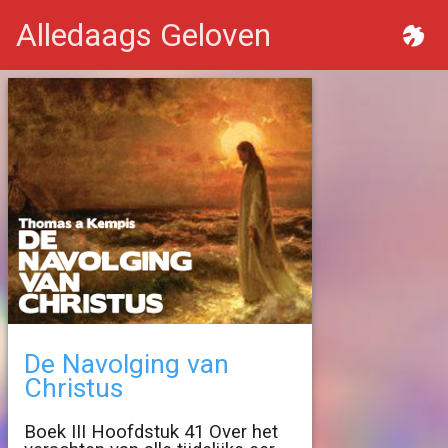
Alledaags Geloven
De Navolging van
Christus
Boek III Hoofdstuk 41 Over het