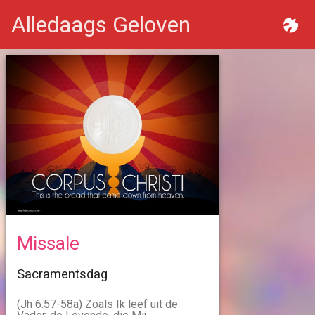
Alledaags Geloven
Missale
Sacramentsdag
(Jh 6:57-58a) Zoals Ik leef uit de