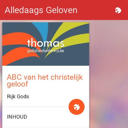
Alledaags Geloven
ABC van het christelijk
geloof
Rijk Gods
INHOUD