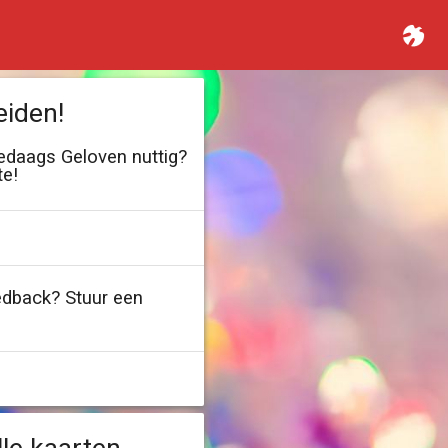
eiden!
ledaags Geloven nuttig?
te!
edback? Stuur een