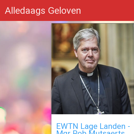
Alledaags Geloven
EWTN Lage Landen -
Mgr Rob Mutsaerts