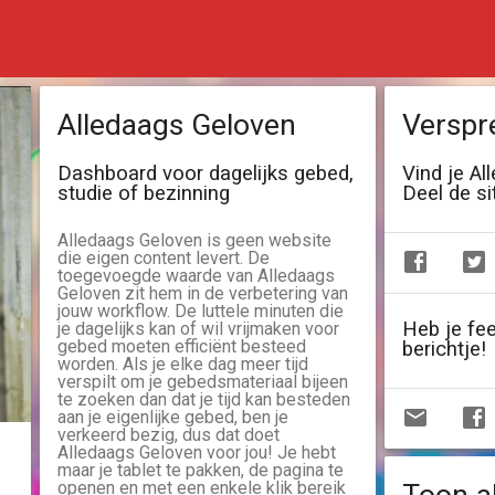
Alledaags Geloven
Verspr
Dashboard voor dagelijks gebed,
Vind je Al
studie of bezinning
Deel de si
Alledaags Geloven is geen website
die eigen content levert. De
toegevoegde waarde van Alledaags
Geloven zit hem in de verbetering van
jouw workflow. De luttele minuten die
Heb je fe
je dagelijks kan of wil vrijmaken voor
gebed moeten efficiënt besteed
berichtje!
worden. Als je elke dag meer tijd
verspilt om je gebedsmateriaal bijeen
te zoeken dan dat je tijd kan besteden
aan je eigenlijke gebed, ben je
verkeerd bezig, dus dat doet
Alledaags Geloven voor jou! Je hebt
maar je tablet te pakken, de pagina te
openen en met een enkele klik bereik