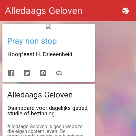
Alledaags Geloven
Pray non stop
Hoogfeest H. Drieëenheid
Alledaags Geloven
Dashboard voor dagelijks gebed,
studie of bezinning
Alledaags Geloven is geen website
die eigen content levert. De