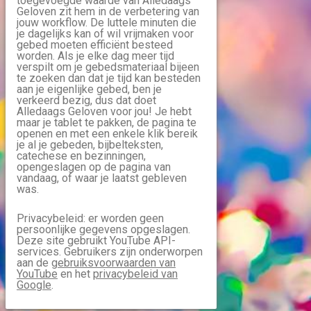
toegevoegde waarde van Alledaags
Geloven zit hem in de verbetering van
jouw workflow. De luttele minuten die
je dagelijks kan of wil vrijmaken voor
gebed moeten efficiënt besteed
worden. Als je elke dag meer tijd
verspilt om je gebedsmateriaal bijeen
te zoeken dan dat je tijd kan besteden
aan je eigenlijke gebed, ben je
verkeerd bezig, dus dat doet
Alledaags Geloven voor jou! Je hebt
maar je tablet te pakken, de pagina te
openen en met een enkele klik bereik
je al je gebeden, bijbelteksten,
catechese en bezinningen,
opengeslagen op de pagina van
vandaag, of waar je laatst gebleven
was.
Privacybeleid: er worden geen
persoonlijke gegevens opgeslagen.
Deze site gebruikt YouTube API-
services. Gebruikers zijn onderworpen
aan de
gebruiksvoorwaarden van
YouTube
en het
privacybeleid van
Google
.