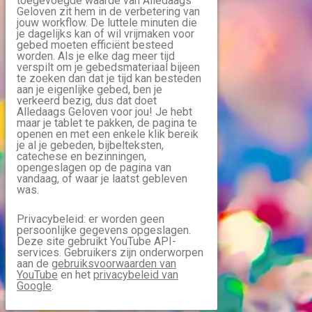
toegevoegde waarde van Alledaags
Geloven zit hem in de verbetering van
jouw workflow. De luttele minuten die
je dagelijks kan of wil vrijmaken voor
gebed moeten efficiënt besteed
worden. Als je elke dag meer tijd
verspilt om je gebedsmateriaal bijeen
te zoeken dan dat je tijd kan besteden
aan je eigenlijke gebed, ben je
verkeerd bezig, dus dat doet
Alledaags Geloven voor jou! Je hebt
maar je tablet te pakken, de pagina te
openen en met een enkele klik bereik
je al je gebeden, bijbelteksten,
catechese en bezinningen,
opengeslagen op de pagina van
vandaag, of waar je laatst gebleven
was.
Privacybeleid: er worden geen
persoonlijke gegevens opgeslagen.
Deze site gebruikt YouTube API-
services. Gebruikers zijn onderworpen
aan de
gebruiksvoorwaarden van
YouTube
en het
privacybeleid van
Google
.