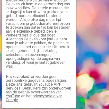
toegevoegde waarde van Alledaags
Geloven zit hem in de verbetering van
jouw workflow. De luttele minuten die
je dagelijks kan of wil vrijmaken voor
gebed moeten efficiënt besteed
worden. Als je elke dag meer tijd
verspilt om je gebedsmateriaal bijeen
te zoeken dan dat je tijd kan besteden
aan je eigenlijke gebed, ben je
verkeerd bezig, dus dat doet
Alledaags Geloven voor jou! Je hebt
maar je tablet te pakken, de pagina te
openen en met een enkele klik bereik
je al je gebeden, bijbelteksten,
catechese en bezinningen,
opengeslagen op de pagina van
vandaag, of waar je laatst gebleven
was.
Privacybeleid: er worden geen
persoonlijke gegevens opgeslagen.
Deze site gebruikt YouTube API-
services. Gebruikers zijn onderworpen
aan de
gebruiksvoorwaarden van
YouTube
en het
privacybeleid van
Google
.