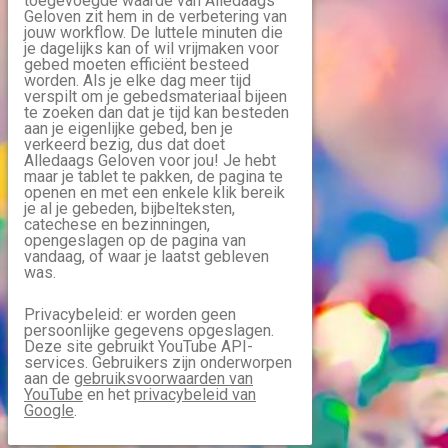
toegevoegde waarde van Alledaags
Geloven zit hem in de verbetering van
jouw workflow. De luttele minuten die
je dagelijks kan of wil vrijmaken voor
gebed moeten efficiënt besteed
worden. Als je elke dag meer tijd
verspilt om je gebedsmateriaal bijeen
te zoeken dan dat je tijd kan besteden
aan je eigenlijke gebed, ben je
verkeerd bezig, dus dat doet
Alledaags Geloven voor jou! Je hebt
maar je tablet te pakken, de pagina te
openen en met een enkele klik bereik
je al je gebeden, bijbelteksten,
catechese en bezinningen,
opengeslagen op de pagina van
vandaag, of waar je laatst gebleven
was.
Privacybeleid: er worden geen
persoonlijke gegevens opgeslagen.
Deze site gebruikt YouTube API-
services. Gebruikers zijn onderworpen
aan de
gebruiksvoorwaarden van
YouTube
en het
privacybeleid van
Google
.